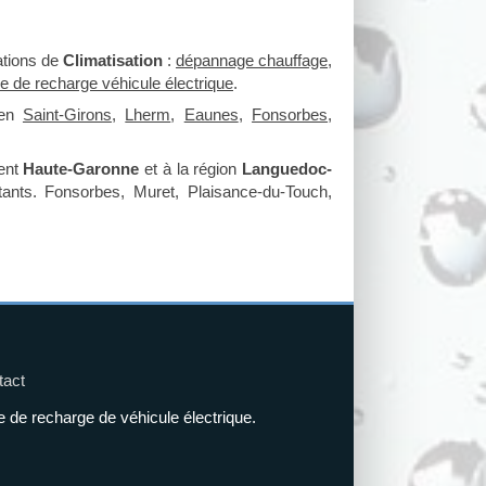
ations de
Climatisation
:
dépannage chauffage
,
ne de recharge véhicule électrique
.
 en
Saint-Girons
,
Lherm
,
Eaunes
,
Fonsorbes
,
ment
Haute-Garonne
et à la région
Languedoc-
tants. Fonsorbes, Muret, Plaisance-du-Touch,
tact
 recharge de véhicule électrique.