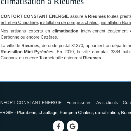
climatisation à Rieumes
CONFORT CONSTANT ENERGIE
assure à
Rieumes
toutes prest
entretien Chaudière
,
installation de pompe à chaleur
,
installation Bor
Nos artisans experts en
climatisation
interviennent également
Carbonne
ou encore
Cazères
.
La ville de
Rieumes
, de code postal 31370, appartient au départe
Roussillon-Midi-Pyrénées
. En 2010, la ville comptait 3384 habi
Cugnaux ou encore Tournefeuille entourent
Rieumes
.
NFORT CONSTANT ENERGIE
Fournisseurs
Avis clients
Con
 Plomberie, chauffage, Pompe à Chaleur, climatisation, Borne de