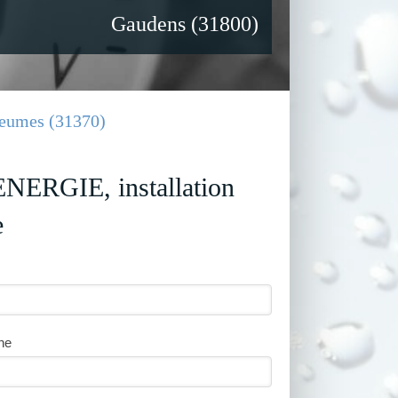
Gaudens (31800)
Rieumes (31370)
RGIE, installation
e
ne