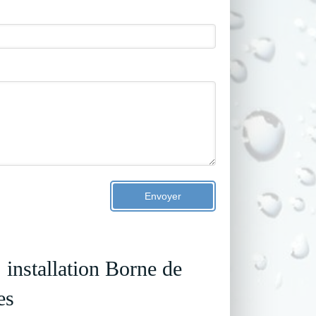
Envoyer
tallation Borne de
es